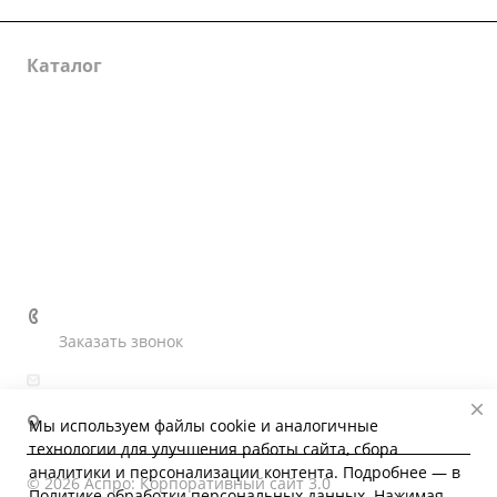
Каталог
Услуги
О компании
Информация
Контакты
+7 (4862) 41-62-22
Заказать звонок
ohm_omp@mail.ru
302028, г. Орёл, ул. Гуртьева, 27
Мы используем файлы cookie и аналогичные
технологии для улучшения работы сайта, сбора
аналитики и персонализации контента. Подробнее — в
© 2026 Аспро: Корпоративный сайт 3.0
Политике обработки персональных данных
. Нажимая