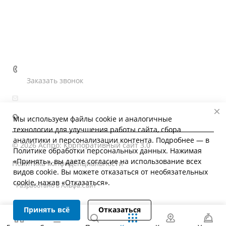
Информация
Контакты
+7 (4862) 41-62-22
Заказать звонок
ohm_omp@mail.ru
302028, г. Орёл, ул. Гуртьева, 27
Мы используем файлы cookie и аналогичные
технологии для улучшения работы сайта, сбора
аналитики и персонализации контента. Подробнее — в
© 2026 Аспро: Корпоративный сайт 3.0
Политике обработки персональных данных
. Нажимая
«Принять», вы даете согласие на использование всех
Политика конфиденциальности
видов cookie. Вы можете отказаться от необязательных
cookie, нажав «Отказаться».
Разработано в Альфа.Сайт
Принять всё
Отказаться