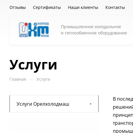
Отзывы
Сертификаты
Наши клиенты
Контакты
Промышленное холодильное
и теплообменное оборудование
Услуги
—
Главная
Услуги
В после
Услуги Орелхолодмаш
решений
принципу
транспо
промышл