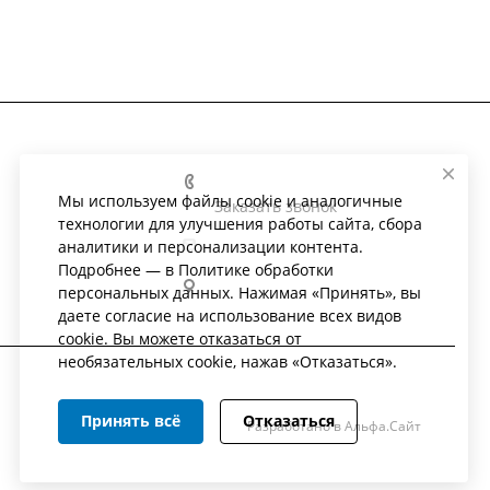
+7 (4862) 41-62-22
Мы используем файлы cookie и аналогичные
Заказать звонок
технологии для улучшения работы сайта, сбора
ohm_omp@mail.ru
аналитики и персонализации контента.
Подробнее — в
Политике обработки
302028, г. Орёл, ул. Гуртьева, 27
персональных данных
. Нажимая «Принять», вы
даете согласие на использование всех видов
cookie. Вы можете отказаться от
необязательных cookie, нажав «Отказаться».
Принять всё
Отказаться
Разработано в Альфа.Сайт