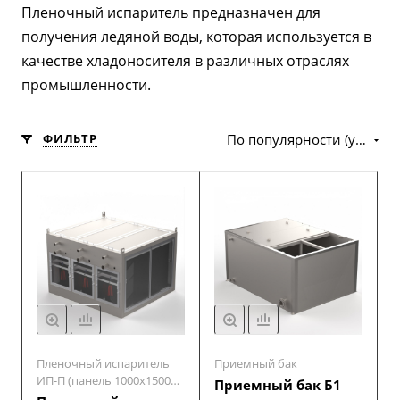
Пленочный испаритель предназначен для
получения ледяной воды, которая используется в
качестве хладоносителя в различных отраслях
промышленности.
ФИЛЬТР
По популярности (убывание)
Пленочный испаритель
Приемный бак
ИП-П (панель 1000х1500
Приемный бак Б1
мм)