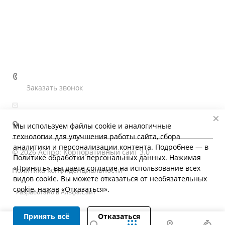
О компании
Информация
Контакты
+7 (4862) 41-62-22
Заказать звонок
ohm_omp@mail.ru
302028, г. Орёл, ул. Гуртьева, 27
Мы используем файлы cookie и аналогичные
технологии для улучшения работы сайта, сбора
аналитики и персонализации контента. Подробнее — в
© 2026 Аспро: Корпоративный сайт 3.0
Политике обработки персональных данных
. Нажимая
«Принять», вы даете согласие на использование всех
Политика конфиденциальности
видов cookie. Вы можете отказаться от необязательных
cookie, нажав «Отказаться».
Разработано в Альфа.Сайт
Принять всё
Отказаться